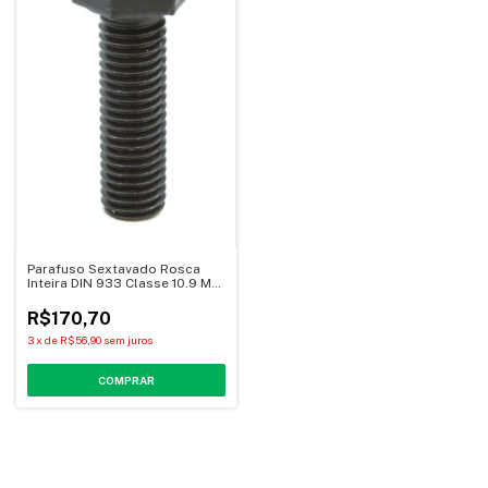
Parafuso Sextavado Rosca
Inteira DIN 933 Classe 10.9 MA
16X40 Zincado Branco
Desidrogenado Geralfix
R$170,70
3
x
de
R$56,90
sem juros