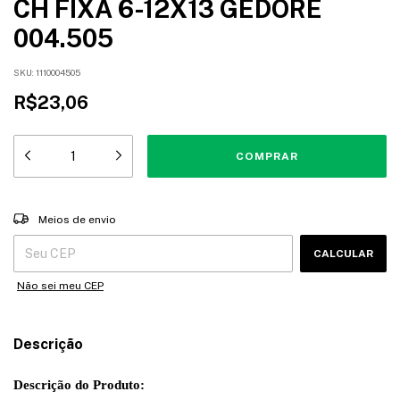
CH FIXA 6-12X13 GEDORE
004.505
SKU:
1110004505
R$23,06
Entregas para o CEP:
ALTERAR CEP
Meios de envio
CALCULAR
Não sei meu CEP
Descrição
Descrição do Produto: