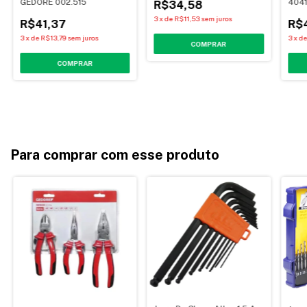
GEDORE 002.515
404
R$34,58
MAS
3
x
de
R$11,53
sem juros
R$41,37
R$
3
x
de
R$13,79
sem juros
3
x
d
Para comprar com esse produto