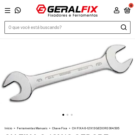
0
Início
>
Ferramentas Manuais
>
Chave Fixa
>
CH FIXA 6-12X13 GEDORE 004.505