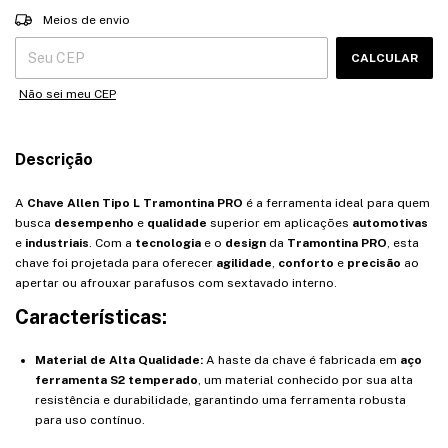
Entregas para o CEP:
ALTERAR CEP
Meios de envio
CALCULAR
Não sei meu CEP
Descrição
A
Chave Allen Tipo L Tramontina PRO
é a ferramenta ideal para quem
busca
desempenho
e
qualidade
superior em aplicações
automotivas
e
industriais
. Com a
tecnologia
e o
design
da
Tramontina PRO
, esta
chave foi projetada para oferecer
agilidade
,
conforto
e
precisão
ao
apertar ou afrouxar parafusos com sextavado interno.
Características:
Material de Alta Qualidade:
A haste da chave é fabricada em
aço
ferramenta S2 temperado
, um material conhecido por sua alta
resistência e durabilidade, garantindo uma ferramenta robusta
para uso contínuo.