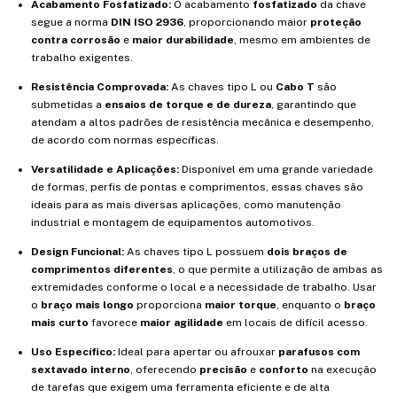
Acabamento Fosfatizado:
O acabamento
fosfatizado
da chave
segue a norma
DIN ISO 2936
, proporcionando maior
proteção
contra corrosão
e
maior durabilidade
, mesmo em ambientes de
trabalho exigentes.
Resistência Comprovada:
As chaves tipo L ou
Cabo T
são
submetidas a
ensaios de torque e de dureza
, garantindo que
atendam a altos padrões de resistência mecânica e desempenho,
de acordo com normas específicas.
Versatilidade e Aplicações:
Disponível em uma grande variedade
de formas, perfis de pontas e comprimentos, essas chaves são
ideais para as mais diversas aplicações, como manutenção
industrial e montagem de equipamentos automotivos.
Design Funcional:
As chaves tipo L possuem
dois braços de
comprimentos diferentes
, o que permite a utilização de ambas as
extremidades conforme o local e a necessidade de trabalho. Usar
o
braço mais longo
proporciona
maior torque
, enquanto o
braço
mais curto
favorece
maior agilidade
em locais de difícil acesso.
Uso Específico:
Ideal para apertar ou afrouxar
parafusos com
sextavado interno
, oferecendo
precisão
e
conforto
na execução
de tarefas que exigem uma ferramenta eficiente e de alta