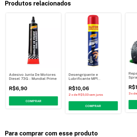
Produtos relacionados
Repa
Adesivo Junta De Motores
Desengripante e
Spra
Diesel 73G - Mundial Prime
Lubrificante MP1
400m
321ml/180g - Mundial Prime
R$
R$6,90
R$10,06
3
x
d
2
x
de
R$5,03
sem juros
Para comprar com esse produto