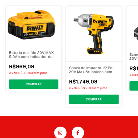
Bateria de Lítio 20V MAX
Esme
5.0Ah com Indicador de
20V 
Carga DCB205 - DEWALT
DCG4
R$969,09
Chave de Impacto 1/2 Pol.
R$1
20V Max Brushless sem
3
x
de
R$323,03
sem juros
3
x
d
Bateria e Carregador
DCF899B - Dewalt
R$1.749,09
3
x
de
R$583,03
sem juros