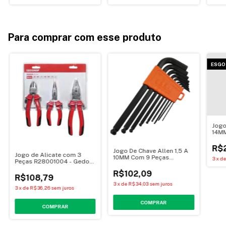
Para comprar com esse produto
ESGO
Jogo
14MM
4425
PRO
R$
Jogo De Chave Allen 1,5 A
Jogo de Alicate com 3
10MM Com 9 Peças
3
x
d
Peças R28001004 - Gedore
44460/209 - Tramontina
Red
PRO
R$102,09
R$108,79
3
x
de
R$34,03
sem juros
3
x
de
R$36,26
sem juros