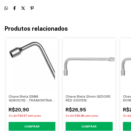
Produtos relacionados
Chave Biela 12MM
Chave Biela 12mm GEDORE
Chav
42805/112 - TRAMONTINA
RED 3301512
R018
MASTER
R$20,90
R$26,95
R$
3
x
de
R$6,97
sem juros
3
x
de
R$8,98
sem juros
3
x
d