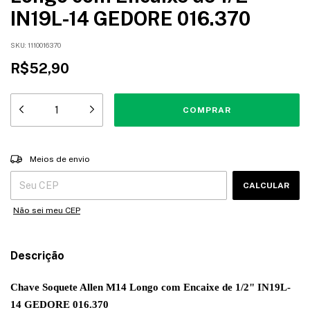
IN19L-14 GEDORE 016.370
SKU:
1110016370
R$52,90
Entregas para o CEP:
ALTERAR CEP
Meios de envio
CALCULAR
Não sei meu CEP
Descrição
Chave Soquete Allen M14 Longo com Encaixe de 1/2" IN19L-
14 GEDORE 016.370