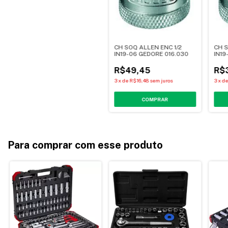
CH SOQ ALLEN ENC 1/2
CH S
IN19-06 GEDORE 016.030
IN19
R$49,45
R$3
3
x
de
R$16,48
sem juros
3
x
d
Para comprar com esse produto