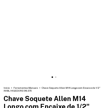
Início
>
Ferramentas Manuais
>
Chave Soquete Allen M14 Longo com Encaixe de 1/2"
IN19L-14 GEDORE 016.370
Chave Soquete Allen M14
Longo com Encaixe de 1/2"