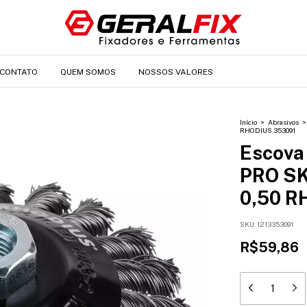
CONTATO
QUEM SOMOS
NOSSOS VALORES
Início
>
Abrasivos
>
RHODIUS 353091
Escova
PRO S
0,50 R
SKU:
1213353091
R$59,86