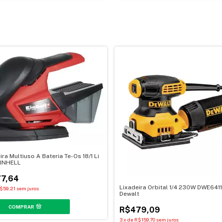
ira Multiuso A Bateria Te-Os 18/1 Li
EINHELL
7,64
Lixadeira Orbital 1/4 230W DWE6411
$59,21
sem juros
Dewalt
R$479,09
3
x
de
R$159,70
sem juros