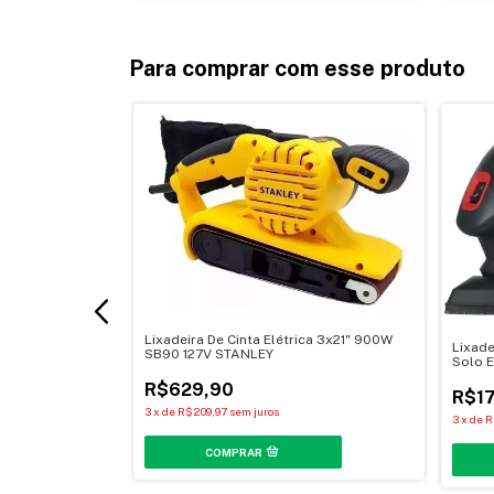
Para comprar com esse produto
Lixadeira De Cinta Elétrica 3x21" 900W
Lixade
SB90 127V STANLEY
Solo 
R$629,90
R$17
3
x
de
R$209,97
sem juros
S PAD 152X229
3
x
de
R