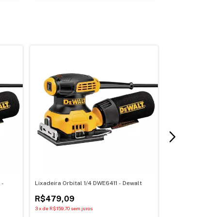
 -
Lixadeira Orbital 1/4 DWE6411 - Dewalt
Lixa Ferro GR6
R$479,09
R$3,59
3
x
de
R$159,70
sem juros