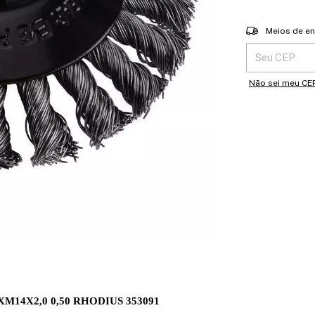
Entregas para o 
Meios de en
Não sei meu CE
0XM14X2,0 0,50 RHODIUS 353091