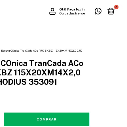
0
Olá!
Faça login
Ou cadastre-se
Escova COnica TranCada ACo PRO SKBZ 115X20XM14X2,0 0,50
 COnica TranCada ACo
KBZ 115X20XM14X2,0
HODIUS 353091