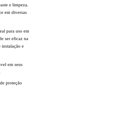
aste e limpeza.
or em diversas
deal para uso em
de ser eficaz na
 instalação e
ável em seus
.
 de proteção