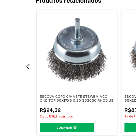
Produtos relacionados
 OND PRO
ESCOVA COPO C/HASTE STBWBM ACO
ESCOV
3243 RHODIUS
OND TOP 50X17X6 0,30 353030 RHODIUS
65X21
R$24,32
R$8
3
x
de
R$8,11
sem juros
3
x
de
R