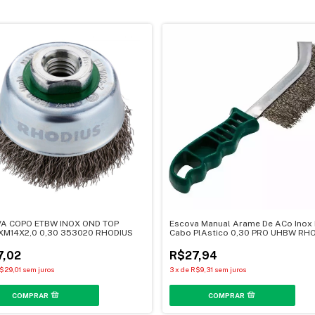
A COPO ETBW INOX OND TOP
Escova Manual Arame De ACo Inox 
XM14X2,0 0,30 353020 RHODIUS
Cabo PlAstico 0,30 PRO UHBW RH
353060
7,02
R$27,94
$29,01
sem juros
3
x
de
R$9,31
sem juros