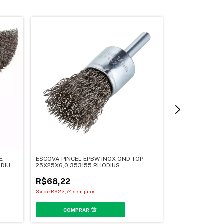
Escova Tipo Co
E
ESCOVA PINCEL EPBW INOX OND TOP
STBW 100X30XM
ODIUS
25X25X6,0 353155 RHODIUS
353018
R$59,10
R$68,22
3
x
de
R$19,70
sem j
3
x
de
R$22,74
sem juros