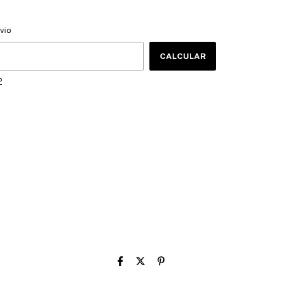
CEP:
ALTERAR CEP
vio
CALCULAR
P