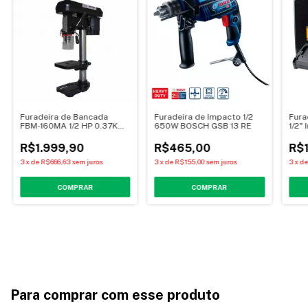
Furadeira de Bancada
Furadeira de Impacto 1/2
Fura
FBM-160MA 1/2 HP 0.37KW
650W BOSCH GSB 13 RE
1/2"
com 4 Velocidades sem
DCD7
Chave - Motomil
R$1.999,90
R$465,00
R$1
3
x
de
R$666,63
sem juros
3
x
de
R$155,00
sem juros
3
x
d
COMPRAR
COMPRAR
Para comprar com esse produto