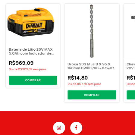
Bateria de Lítio 20V MAX
5.0Ah com Indicador de
Carga DCB205 - DEWALT
R$969,09
Broca SDS Plus 8 X 95 X
Chav
160mm DW00706 - Dewalt
20V 
3
x
de
R$323,03
sem juros
Bate
DCF8
R$14,80
R$1
2
x
de
R$7,40
sem juros
3
x
d