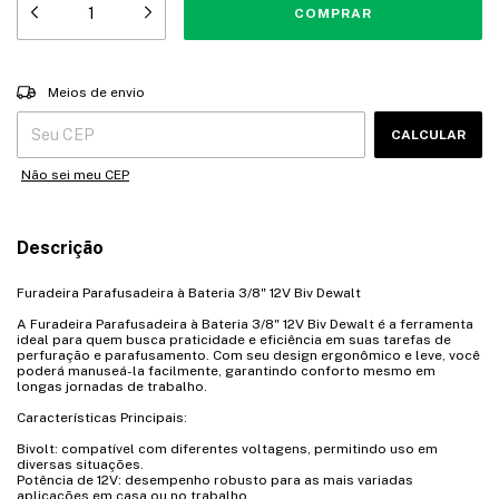
Entregas para o CEP:
ALTERAR CEP
Meios de envio
CALCULAR
Não sei meu CEP
Descrição
Furadeira Parafusadeira à Bateria 3/8" 12V Biv Dewalt
A Furadeira Parafusadeira à Bateria 3/8" 12V Biv Dewalt é a ferramenta
ideal para quem busca praticidade e eficiência em suas tarefas de
perfuração e parafusamento. Com seu design ergonômico e leve, você
poderá manuseá-la facilmente, garantindo conforto mesmo em
longas jornadas de trabalho.
Características Principais:
Bivolt: compatível com diferentes voltagens, permitindo uso em
diversas situações.
Potência de 12V: desempenho robusto para as mais variadas
aplicações em casa ou no trabalho.