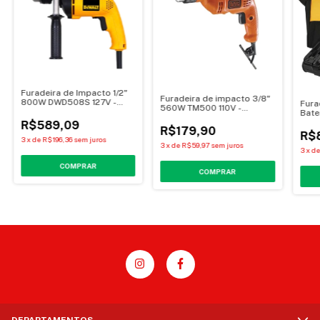
Furadeira de Impacto 1/2"
Furadeira de impacto 3/8"
800W DWD508S 127V -
Fura
560W TM500 110V -
Dewalt
Bate
Black&Decker
R$589,09
R$179,90
R$
3
x
de
R$196,36
sem juros
3
x
de
R$59,97
sem juros
3
x
d
DEPARTAMENTOS