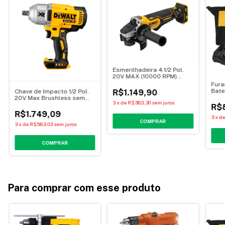
Esmerilhadeira 4.1/2 Pol.
20V MAX (10000 RPM)
DCG413B - Dewalt
Fura
Bate
Chave de Impacto 1/2 Pol.
R$1.149,90
20V Max Brushless sem
3
x
de
R$383,30
sem juros
Bateria e Carregador
R$
DCF899B - Dewalt
R$1.749,09
3
x
d
3
x
de
R$583,03
sem juros
Para comprar com esse produto