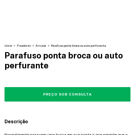
Início
>
Fixadores
>
Arruela
>
Parafuso ponta broca ou auto perfurante
Parafuso ponta broca ou auto
perfurante
Descrição
Normalmente possuem uma broca em sua ponta o que permite que o