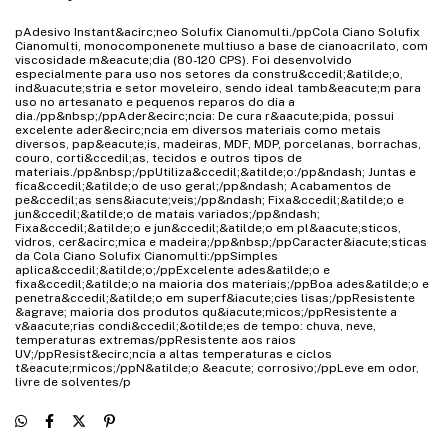
pAdesivo Instant&acirc;neo Solufix Cianomulti./ppCola Ciano Solufix
Cianomulti, monocomponenete multiuso a base de cianoacrilato, com
viscosidade m&eacute;dia (80-120 CPS). Foi desenvolvido
especialmente para uso nos setores da constru&ccedil;&atilde;o,
ind&uacute;stria e setor moveleiro, sendo ideal tamb&eacute;m para
uso no artesanato e pequenos reparos do dia a
dia./pp&nbsp;/ppAder&ecirc;ncia: De cura r&aacute;pida, possui
excelente ader&ecirc;ncia em diversos materiais como metais
diversos, pap&eacute;is, madeiras, MDF, MDP, porcelanas, borrachas,
couro, corti&ccedil;as, tecidos e outros tipos de
materiais./pp&nbsp;/ppUtiliza&ccedil;&atilde;o:/pp&ndash; Juntas e
fica&ccedil;&atilde;o de uso geral;/pp&ndash; Acabamentos de
pe&ccedil;as sens&iacute;veis;/pp&ndash; Fixa&ccedil;&atilde;o e
jun&ccedil;&atilde;o de matais variados;/pp&ndash;
Fixa&ccedil;&atilde;o e jun&ccedil;&atilde;o em pl&aacute;sticos,
vidros, cer&acirc;mica e madeira;/pp&nbsp;/ppCaracter&iacute;sticas
da Cola Ciano Solufix Cianomulti:/ppSimples
aplica&ccedil;&atilde;o;/ppExcelente ades&atilde;o e
fixa&ccedil;&atilde;o na maioria dos materiais;/ppBoa ades&atilde;o e
penetra&ccedil;&atilde;o em superf&iacute;cies lisas;/ppResistente
&agrave; maioria dos produtos qu&iacute;micos;/ppResistente a
v&aacute;rias condi&ccedil;&otilde;es de tempo: chuva, neve,
temperaturas extremas/ppResistente aos raios
UV;/ppResist&ecirc;ncia a altas temperaturas e ciclos
t&eacute;rmicos;/ppN&atilde;o &eacute; corrosivo;/ppLeve em odor,
livre de solventes/p