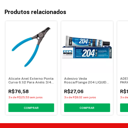
Produtos relacionados
Alicate Anel Externo Ponta
Adesivo Veda
ADE
Curva 6.1/2 Para Anéis 3/4-
Rosca/Flange 204 LIQUIDO.
PAR
2.3/8 GEDORE 029.260
100g - Tekbond
115 
R$76,58
R$27,06
R$
3
x
de
R$25,53
sem juros
3
x
de
R$9,02
sem juros
3
x
d