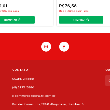
0,01
R$76,58
$16,67
sem juros
3
x
de
R$25,53
sem juros
CONTATO
QU
554132755880
(41) 3275-5880
e-commerce@geralfix.com.br
Rua das Carmelitas, 2350 - Boqueirão, Curitiba - PR