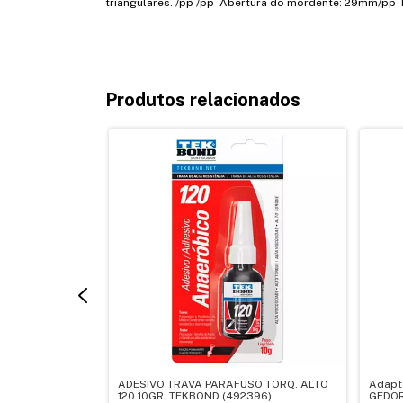
triangulares. /pp /pp- Abertura do mordente: 29mm/pp- 
Produtos relacionados
50G Torque Alto
ADESIVO TRAVA PARAFUSO TORQ. ALTO
Adapta
120 10GR. TEKBOND (492396)
GEDOR