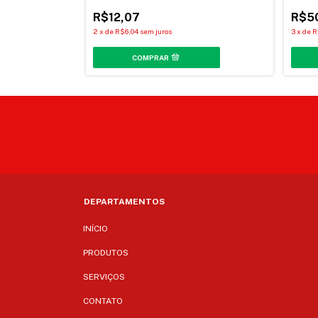
R$12,07
R$5
2
x
de
R$6,04
sem juros
3
x
de
R
DEPARTAMENTOS
INÍCIO
PRODUTOS
SERVIÇOS
CONTATO