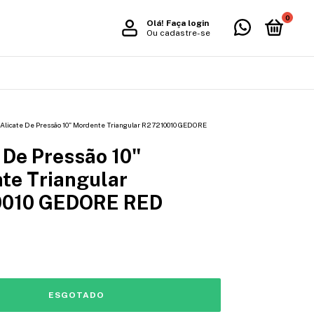
0
Olá!
Faça login
Ou cadastre-se
Alicate De Pressão 10" Mordente Triangular R27210010 GEDORE
 De Pressão 10"
te Triangular
0010 GEDORE RED