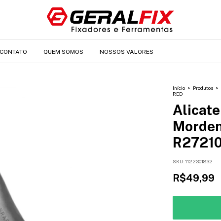
CONTATO
QUEM SOMOS
NOSSOS VALORES
Início
>
Produtos
>
RED
Alicate
Morden
R2721
SKU:
1122301832
R$49,99