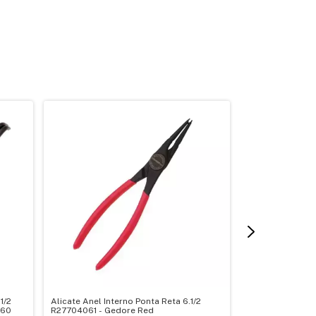
1/2
Alicate Anel Interno Ponta Reta 6.1/2
Alicate Tipo Tel
260
R27704061 - Gedore Red