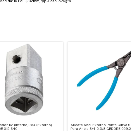
Medida: 10 Pol. (232mm)/pp- Peso: 526g/p
dor 1/2 (Interno) 3/4 (Externo)
Alicate Anel Externo Ponta Curva 6.
E 015.340
Para Anéis 3/4-2.3/8 GEDORE 029.