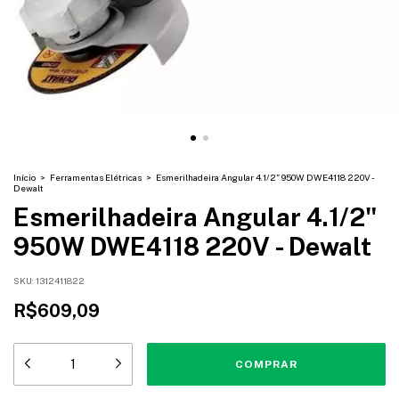
Início
>
Ferramentas Elétricas
>
Esmerilhadeira Angular 4.1/2" 950W DWE4118 220V -
Dewalt
Esmerilhadeira Angular 4.1/2"
950W DWE4118 220V - Dewalt
SKU:
1312411822
R$609,09