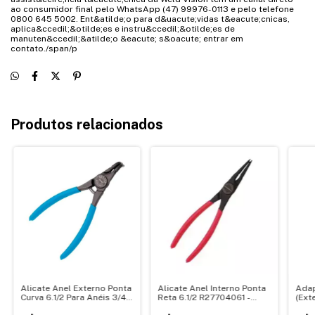
ao consumidor final pelo WhatsApp (47) 99976-0113 e pelo telefone
0800 645 5002. Ent&atilde;o para d&uacute;vidas t&eacute;cnicas,
aplica&ccedil;&otilde;es e instru&ccedil;&otilde;es de
manuten&ccedil;&atilde;o &eacute; s&oacute; entrar em
contato./span/p
Produtos relacionados
Alicate Anel Externo Ponta
Alicate Anel Interno Ponta
Adap
Curva 6.1/2 Para Anéis 3/4-
Reta 6.1/2 R27704061 -
(Ext
2.3/8 GEDORE 029.260
Gedore Red