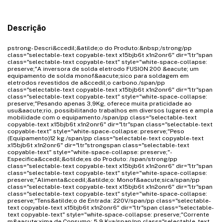
Descrição
pstrong- Descri&ccedil;&atilde;o do Produto:&nbsp;/strong/pp
class="selectable-text copyable-text x15bjb6t x1n2onr6" dir="ltr"span
class="selectable-text copyable-text" style="white-space-collapse:
preserve;"A inversora de solda eletrodo FUSION 200 &eacute; um
equipamento de solda monof&aacute;sico para soldagem em
eletrodos revestidos de a&ccedil;o carbono./span/pp
class="selectable-text copyable-text x15bjb6t x1n2onr6" dir="ltr"span
class="selectable-text copyable-text" style="white-space-collapse:
preserve;"Pesando apenas 3,9Kg, oferece muita praticidade ao
usu&aacute;rio, possibilitando trabalhos em diversos lugares e ampla
mobilidade com o equipamento./span/pp class="selectable-text
copyable-text x15bjb6t x1n2onr6" dir="ltr"span class="selectable-text
copyable-text" style="white-space-collapse: preserve;"Peso
(Equipamento)12 kg./span/pp class="selectable-text copyable-text
x15bjb6t x1n2onr6" dir="ltr"strongspan class="selectable-text
copyable-text" style="white-space-collapse: preserve;"-
Especifica&ccedil;&otilde;es do Produto: /span/strong/pp
class="selectable-text copyable-text x15bjb6t x1n2onr6" dir="ltr"span
class="selectable-text copyable-text" style="white-space-collapse:
preserve;"Alimenta&ccedil;&atilde;o: Monof&aacute;sica/span/pp
class="selectable-text copyable-text x15bjb6t x1n2onr6" dir="ltr"span
class="selectable-text copyable-text" style="white-space-collapse:
preserve;"Tens&atilde;o de Entrada: 220V/span/pp class="selectable-
text copyable-text x15bjb6t x1n2onr6" dir="ltr"span class="selectable-
text copyable-text" style="white-space-collapse: preserve;"Corrente
m&aacute;xima de Consumo: 5,9 Kva/span/pp class="selectable-text