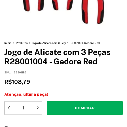
Início
>
Produtos
>
Jogo de Alicate com 3 Peças R28001004 - Gedore Red
Jogo de Alicate com 3 Peças
R28001004 - Gedore Red
SKU:
1122301189
R$108,79
Atenção, última peça!
Entregas para o CEP:
ALTERAR CEP