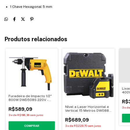
1 Chave Hexagonal 5 mm
Produtos relacionados
Lixa
400W
Furadeira de Impacto 1/2"
800W DWD508S 220V -
R$
Dewalt
NIvel a Laser Horizontal e
3
x
d
R$589,09
Vertical 15 Metros DW088K
Vermelho - Dewalt
3
x
de
R$196,36
sem juros
R$689,09
3
x
de
R$229,70
sem juros