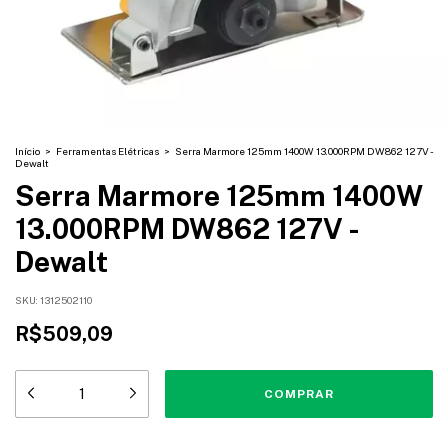
Início
>
Ferramentas Elétricas
>
Serra Marmore 125mm 1400W 13.000RPM DW862 127V -
Dewalt
Serra Marmore 125mm 1400W
13.000RPM DW862 127V -
Dewalt
SKU:
1312502110
R$509,09