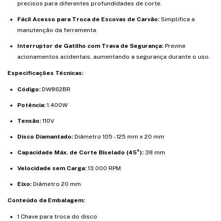
precisos para diferentes profundidades de corte.
Fácil Acesso para Troca de Escovas de Carvão:
Simplifica a
manutenção da ferramenta.
Interruptor de Gatilho com Trava de Segurança:
Previne
acionamentos acidentais, aumentando a segurança durante o uso.
Especificações Técnicas:
Código:
DW862BR
Potência:
1.400W
Tensão:
110V
Disco Diamantado:
Diâmetro 105 - 125 mm x 20 mm
Capacidade Máx. de Corte Biselado (45°):
38 mm
Velocidade sem Carga:
13.000 RPM
Eixo:
Diâmetro 20 mm
Conteúdo da Embalagem:
1 Chave para troca do disco